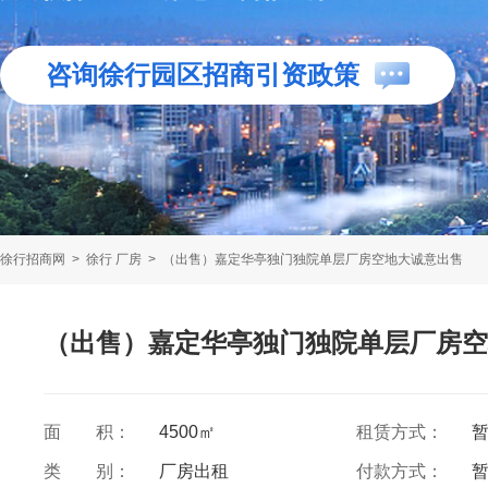
咨询徐行园区招商引资政策
徐行招商网
>
徐行 厂房
>
（出售）嘉定华亭独门独院单层厂房空地大诚意出售
（出售）嘉定华亭独门独院单层厂房空
面 积：
4500㎡
租赁方式：
类 别：
厂房出租
付款方式：